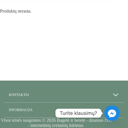
Produktų nerasta.
KONTAKTAI
INFORMACIJA
Turite klausimų?
Visos teisės saugomos © 2026 Bagetė ir beretė - dizainas
ISK
- internetinių svetainių kūrimas