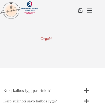
Skip
to
content
Shopping
cart
Gegužė
Kokį kalbos lygį pasirinkti?
Kaip sužinoti savo kalbos lygį?