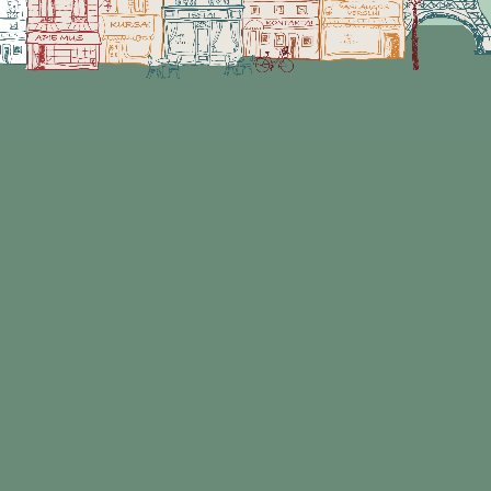
PRANCŪZŲ KALBOS KURSAI VILNIUJE