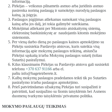
informaciją.
Pirkėjas – veiksnus pilnametis asmuo arba juridinis asmuo
pasirenka norimą paslaugą ir sumokėjęs nurodytą paslaugos
kainą, ją įsigyja.
Paslaugos įsigijimas atliekamas sumokant visą paslaugos
kainą arba jos dalį, jei tokia galimybė suteikiama.
Mokėjimai atliekami per Montonio atsiskaitymų sistemą,
elektroninę bankininkystę ar naudojantis kitomis mokėjimo
sistemomis.
Per vieną darbo dieną po paslaugos kainos apmokėjimo su
Pirkėju susisiekia Pardavėjo atstovas, kuris suteikia visą
informaciją apie mokymų paslaugos teikimą, atsiunčia
Pirkėjui sąskaitą ir/arba Mokymų paslaugos sutartį (toliau
Sutartis) pasirašymui.
Kilus klausimams Pirkėjas su Pardavėjo atstovu gali susisiekti
telefonu
+370 637 91166
arba el.
paštu info@bageteirberete.lt.
Kalbų mokymų paslaugos pradedamos teikti tik po Sutarties
pasirašymo ir/arba paslaugos apmokėjimo.
Prieš patvirtindamas užsakymą Pirkėjas turi susipažinti ir
patvirtinti, kad susipažino su šiomis taisyklėmis bei Asmens
duomenų tvarkymo taisyklėmis/ privatumo politika.
MOKYMO PASLAUGŲ TEIKIMAS