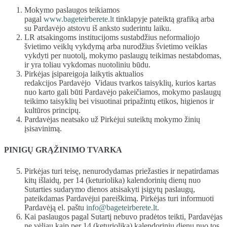
Mokymo paslaugos teikiamos
pagal
www.bageteirberete.lt
tinklapyje pateiktą grafiką arba
su Pardavėjo atstovu iš anksto suderintu laiku.
LR atsakingoms institucijoms sustabdžius neformaliojo
švietimo veiklų vykdymą arba nurodžius švietimo veiklas
vykdyti per nuotolį, mokymo paslaugų teikimas nestabdomas,
ir yra toliau vykdomas nuotoliniu būdu.
Pirkėjas įsipareigoja laikytis aktualios
redakcijos Pardavėjo Vidaus tvarkos taisyklių, kurios kartas
nuo karto gali būti Pardavėjo pakeičiamos, mokymo paslaugų
teikimo taisyklių bei visuotinai pripažintų etikos, higienos ir
kultūros principų.
Pardavėjas neatsako už Pirkėjui suteiktų mokymo žinių
įsisavinimą.
PINIGŲ GRĄŽINIMO TVARKA
Pirkėjas turi teisę, nenurodydamas priežasties ir nepatirdamas
kitų išlaidų, per 14 (keturiolika) kalendorinių dienų nuo
Sutarties sudarymo dienos atsisakyti įsigytų paslaugų,
pateikdamas Pardavėjui pareiškimą. Pirkėjas turi informuoti
Pardavėją el. paštu
info@bageteirberete.lt
.
Kai paslaugos pagal Sutartį nebuvo pradėtos teikti, Pardavėjas
ne vėliau kaip per 14 (keturiolika) kalendorinių dienų nuo tos