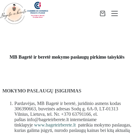
Skip
to
content
Shopping
cart
MB Bagetė ir beretė mokymo paslaugų pirkimo taisyklės
MOKYMO PASLAUGŲ ĮSIGIJIMAS
Pardavėjas, MB Bagetė ir beretė, juridinio asmens kodas
306390663, buveinės adresas Sodų g. 6A-9, LT-01313
Vilnius, Lietuva, tel. Nr. +370 63791166, el.
paštas info@bageteirberete.lt internetiniame
tinklapyje
www.bageteirberete.lt
pateikia mokymo paslaugas,
kurias galima įsigyti, nurodo paslaugų kainas bei kitą aktualią