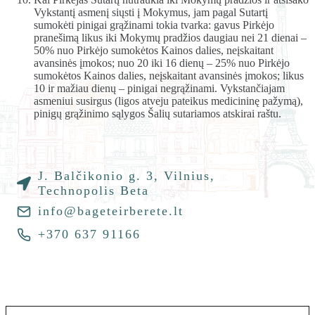
Vykstantį asmenį siųsti į Mokymus, jam pagal Sutartį
sumokėti pinigai grąžinami tokia tvarka: gavus Pirkėjo
pranešimą likus iki Mokymų pradžios daugiau nei 21 dienai –
50% nuo Pirkėjo sumokėtos Kainos dalies, neįskaitant
avansinės įmokos; nuo 20 iki 16 dienų – 25% nuo Pirkėjo
sumokėtos Kainos dalies, neįskaitant avansinės įmokos; likus
10 ir mažiau dienų – pinigai negrąžinami. Vykstančiajam
asmeniui susirgus (ligos atveju pateikus medicininę pažymą),
pinigų grąžinimo sąlygos Šalių sutariamos atskirai raštu.
J. Balčikonio g. 3, Vilnius,
Technopolis Beta
info@bageteirberete.lt
+370 637 91166