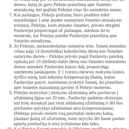
dienos, kurią jis gavo Pirkėjo pranešimą apie Sutarties
atsisakymą, turi grąžinti Pirkėjui visas šio sumokėtas sumas.
Kai paslaugos, Pirkėjo prašymu, buvo pradėtos teikti
nepasibaigus 1-ame punkte nustatytam Sutarties atsisakymo
terminui, Pirkėjas, kuris atsisako Sutarties, privalo atlyginti
Pardavėjui proporcingai už paslaugas, suteiktas iki to
momento, kai Pirkėjas pateikė Pardavėjui pranešimą apie
Sutarties atsisakymą.
Jei Pirkėjas, pasinaudodamas numatyta teise, Sutartį nutraukia
vėliau kaip 14 (keturiolika) kalendorinių dienų nuo Sutarties
sudarymo dienos – Pirkėjas privalo pagal Pardavėjo pateiktą
sąskaitą per 10 (dešimt) darbo dienų nuo Sutarties nutraukimo
dienos sumokėti Pardavėjui kainos dalį, proporcingą
suteiktoms paslaugoms, ir 1 (vieno) mėnesio mokymo kainos
dydžio sumą, kuri laikytina kompensaciją išlaidų, kurias
Pardavėjas patyrė, norėdamas įvykdyti Sutartį, iki pranešimo
apie Sutarties nutraukimą gavimo iš Pirkėjo momento.
Pirkėjui neatvykus į mokymo užsiėmimą arba pavėlavus į
užsiėmimą ilgiau nei 20 min., Pardavėjo paskirtas dėstytojas
turi teisę atsisakyti jam vesti atitinkamą užsiėmimą ir dėl šios
priežasties neįvykęs užsiėmimas nėra kompensuojamas
(Pirkėjas privalo mokėti visą pasirinkto mokymo kainą,
įskaitant įkainį už užsiėmimą, kuris neįvyko dėl šiame punkte
aptartų priežasčių) ir nėra įvykdomas kitu laiku.
Kai Pirkėjas Sutartį nutraukia iki Mokymų pradžios ir atsisako