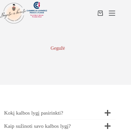
Skip
to
content
Shopping
cart
Gegužė
Kokį kalbos lygį pasirinkti?
Kaip sužinoti savo kalbos lygį?