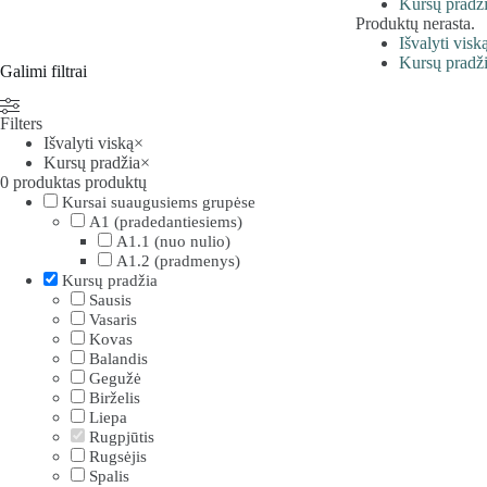
Kursų pradž
Produktų nerasta.
Išvalyti visk
Kursų pradž
Galimi filtrai
Filters
Išvalyti viską
×
Kursų pradžia
×
0
produktas produktų
Kursai suaugusiems grupėse
A1 (pradedantiesiems)
A1.1 (nuo nulio)
A1.2 (pradmenys)
Kursų pradžia
Sausis
Vasaris
Kovas
Balandis
Gegužė
Birželis
Liepa
Rugpjūtis
Rugsėjis
Spalis