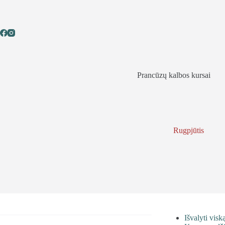
Skip
to
content
Prancūzų kalbos kursai
Rugpjūtis
Išvalyti visk