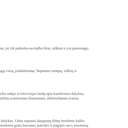
i, jei tik pašnekovas kalba lėtai, aiškiai ir yra pasirengęs
ją vietą, įsidarbinimą. Suprantu trumpų, aiškių ir
io radijo ir televizijos laidų apie kasdienius dalykus,
ožiūrį svarstomais klausimais, išdėstydamas įvairių
us dalykus. Gebu suprasti daugumą filmų bendrine kalba.
ntekstas gerai žinomas, pateikti ir pagrįsti savo nuomonę.