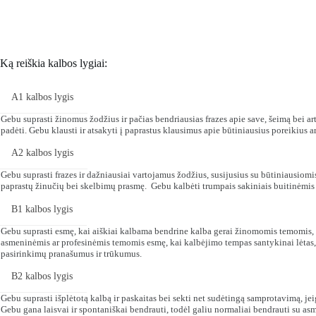
Ką reiškia kalbos lygiai:
A1 kalbos lygis
Gebu suprasti žinomus žodžius ir pačias bendriausias frazes apie save, šeimą bei arti
padėti. Gebu klausti ir atsakyti į paprastus klausimus apie būtiniausius poreikius 
A2 kalbos lygis
Gebu suprasti frazes ir dažniausiai vartojamus žodžius, susijusius su būtiniausiomi
paprastų žinučių bei skelbimų prasmę. Gebu kalbėti trumpais sakiniais buitinėmis 
B1 kalbos lygis
Gebu suprasti esmę, kai aiškiai kalbama bendrine kalba gerai žinomomis temomis, ku
asmeninėmis ar profesinėmis temomis esmę, kai kalbėjimo tempas santykinai lėtas, o
pasirinkimų pranašumus ir trūkumus.
B2 kalbos lygis
Gebu suprasti išplėtotą kalbą ir paskaitas bei sekti net sudėtingą samprotavimą, 
Gebu gana laisvai ir spontaniškai bendrauti, todėl galiu normaliai bendrauti su as