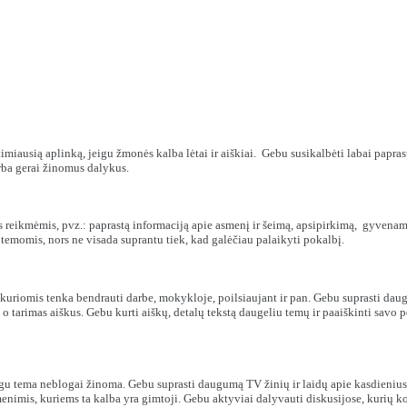
miausią aplinką, jeigu žmonės kalba lėtai ir aiškiai. Gebu susikalbėti labai paprasta
arba gerai žinomus dalykus.
s reikmėmis, pvz.: paprastą informaciją apie asmenį ir šeimą, apsipirkimą, gyvenamą
temomis, nors ne visada suprantu tiek, kad galėčiau palaikyti pokalbį.
riomis tenka bendrauti darbe, mokykloje, poilsiaujant ir pan. Gebu suprasti daugel
 tarimas aiškus. Gebu kurti aiškų, detalų tekstą daugeliu temų ir paaiškinti savo p
jeigu tema neblogai žinoma. Gebu suprasti daugumą TV žinių ir laidų apie kasdieni
menimis, kuriems ta kalba yra gimtoji. Gebu aktyviai dalyvauti diskusijose, kurių ko