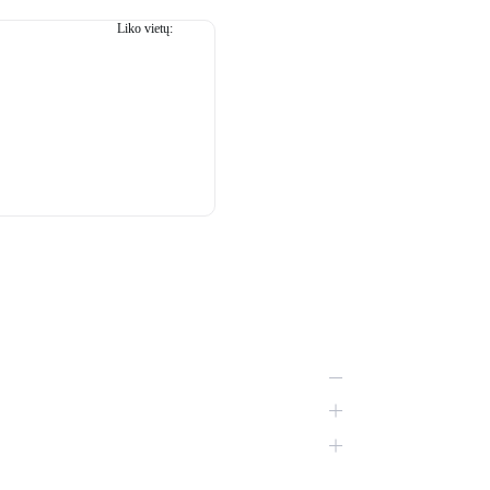
Liko vietų:
45