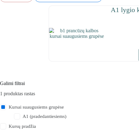
A1 lygio 
Galimi filtrai
1
produktas rastas
Kursai suaugusiems grupėse
A1 (pradedantiesiems)
Kursų pradžia