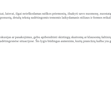
kai, laisvai, ilgai neieškodamas raiškos priemonių, išsakyti savo nuomonę, nuostatą
komponuotą, detalų tekstą sudėtingomis temomis laikydamasis stiliaus ir formos rei
iskusijas ar pasakojimus, gebu apibendrinti skirtingų skaitomų ar klausomų šaltinių 
sudėtingesnėse situacijose. Šis lygis būdingas asmenims, kurių prancūzų kalba yra 