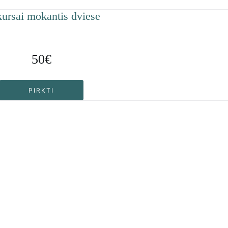
kursai mokantis dviese
50€
PIRKTI