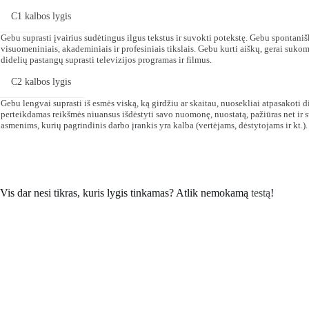
C1 kalbos lygis
Gebu suprasti įvairius sudėtingus ilgus tekstus ir suvokti potekstę. Gebu spontaniš
visuomeniniais, akademiniais ir profesiniais tikslais. Gebu kurti aiškų, gerai su
didelių pastangų suprasti televizijos programas ir filmus.
C2 kalbos lygis
Gebu lengvai suprasti iš esmės viską, ką girdžiu ar skaitau, nuosekliai atpasakoti d
perteikdamas reikšmės niuansus išdėstyti savo nuomonę, nuostatą, pažiūras net ir 
asmenims, kurių pagrindinis darbo įrankis yra kalba (vertėjams, dėstytojams ir kt.).
Vis dar nesi tikras, kuris lygis tinkamas? Atlik nemokamą
testą
!