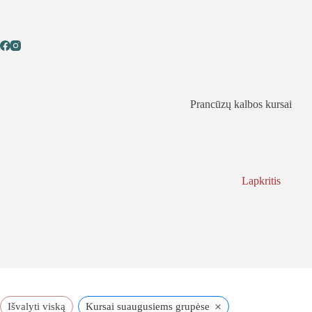
Skip
to
content
Prancūzų kalbos kursai
Lapkritis
×
Išvalyti viską
Kursai suaugusiems grupėse