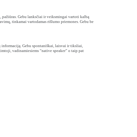
, pažiūras. Gebu lanksčiai ir veiksmingai vartoti kalbą
kalavimų, tinkamai vartodamas rišlumo priemones. Gebu be
informaciją. Gebu spontaniškai, laisvai ir tiksliai,
gimtoji, vadinamiesiems “native speaker” o taip pat