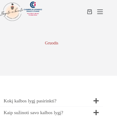
Skip
to
content
Shopping
cart
Gruodis
Kokį kalbos lygį pasirinkti?
Kaip sužinoti savo kalbos lygį?