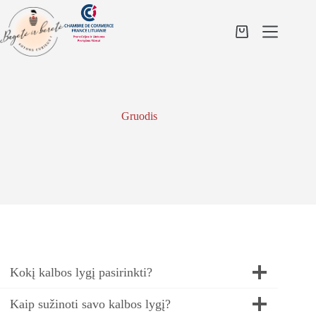
Skip
to
content
Shopping
cart
Gruodis
Kokį kalbos lygį pasirinkti?
Kaip sužinoti savo kalbos lygį?