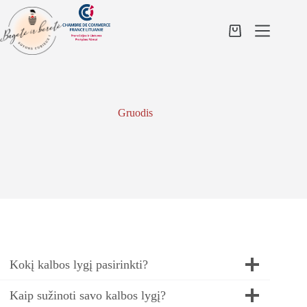
Skip
to
content
Shopping
cart
Gruodis
Kokį kalbos lygį pasirinkti?
Kaip sužinoti savo kalbos lygį?