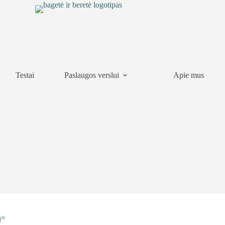
Testai
Paslaugos verslui
Apie mus
ą
×