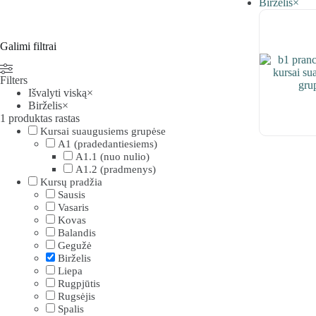
Birželis
×
Galimi filtrai
Filters
Išvalyti viską
×
Birželis
×
1
produktas rastas
Kursai suaugusiems grupėse
A1 (pradedantiesiems)
A1.1 (nuo nulio)
A1.2 (pradmenys)
Kursų pradžia
Sausis
Vasaris
Kovas
Balandis
Gegužė
Birželis
Liepa
Rugpjūtis
Rugsėjis
Spalis