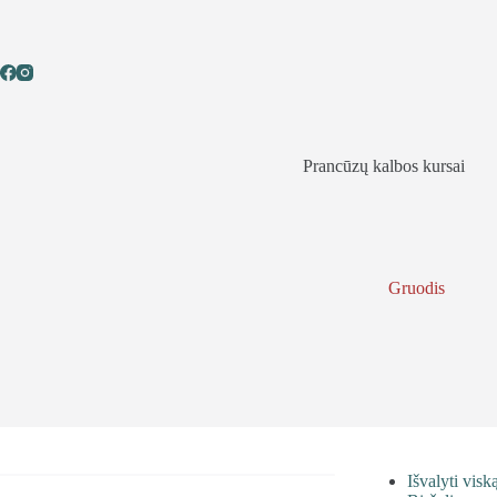
Skip
to
content
Prancūzų kalbos kursai
Gruodis
Išvalyti visk