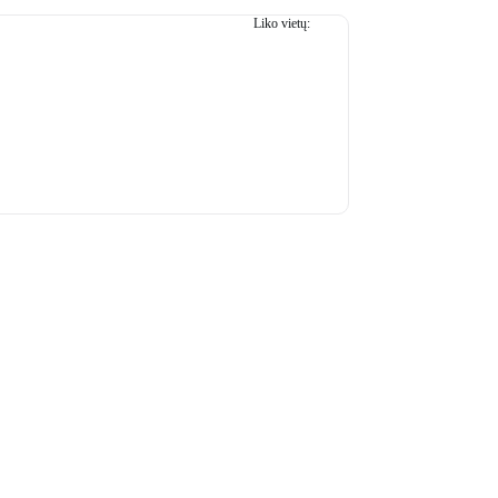
Liko vietų:
45