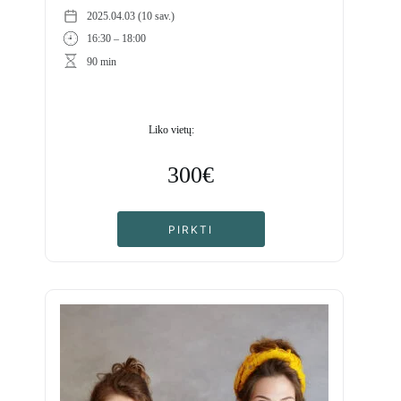
2025.04.03 (10 sav.)
16:30 – 18:00
90 min
Liko vietų:
300€
PIRKTI