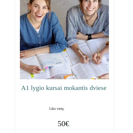
A1 lygio kursai mokantis dviese
45
Liko vietų:
50€