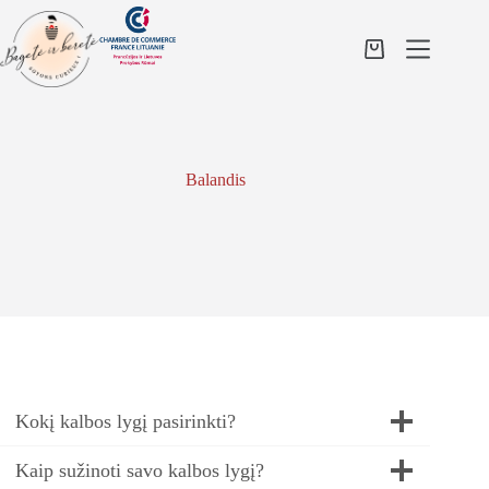
Skip
to
content
Shopping
cart
Balandis
Kokį kalbos lygį pasirinkti?
Kaip sužinoti savo kalbos lygį?