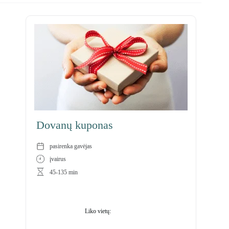
Dovanų kuponas
pasirenka gavėjas
įvairus
45-135 min
94
Liko vietų: