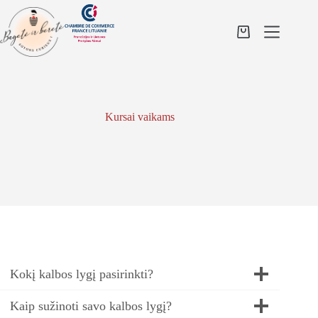
Skip
to
content
Shopping
cart
Kursai vaikams
Kokį kalbos lygį pasirinkti?
Kaip sužinoti savo kalbos lygį?