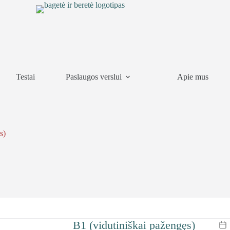
Testai
Paslaugos verslui
Apie mus
s)
B1 (vidutiniškai pažengęs)