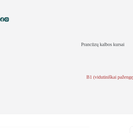
Skip
to
content
Prancūzų kalbos kursai
B1 (vidutiniškai pažengę