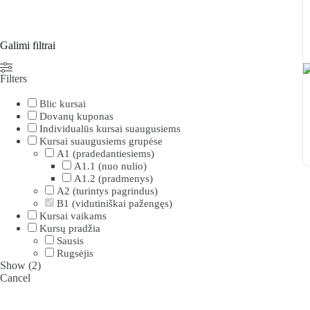
Galimi filtrai
Filters
Blic kursai
Dovanų kuponas
Individualūs kursai suaugusiems
Kursai suaugusiems grupėse
A1 (pradedantiesiems)
A1.1 (nuo nulio)
A1.2 (pradmenys)
A2 (turintys pagrindus)
B1 (vidutiniškai pažengęs)
Kursai vaikams
Kursų pradžia
Sausis
Rugsėjis
Show
(
2
)
Cancel