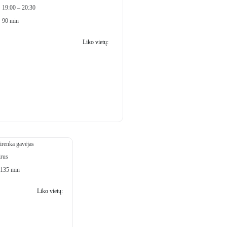
19:00 – 20:30
90 min
Liko vietų:
8
irenka gavėjas
irus
-135 min
Liko vietų:
94