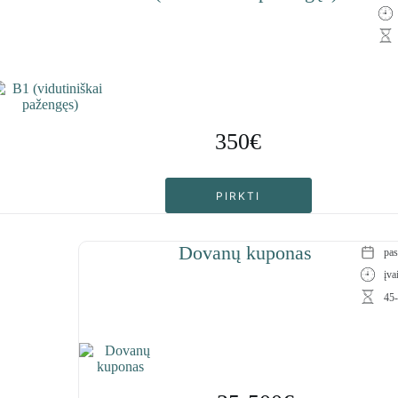
350€
PIRKTI
Dovanų kuponas
pas
įva
45