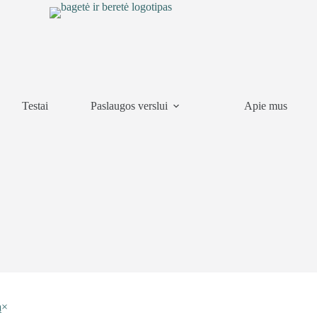
Testai
Paslaugos verslui
Apie mus
ą
×