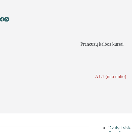
Skip
to
content
Prancūzų kalbos kursai
A1.1 (nuo nulio)
Išvalyti visk