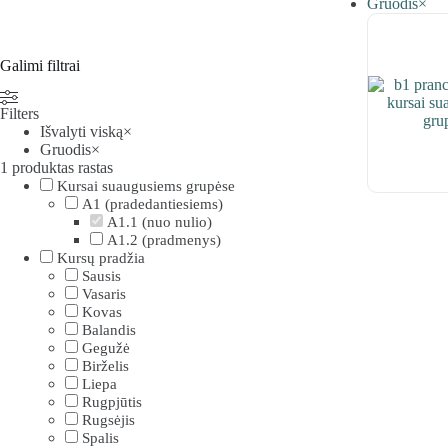
Gruodis
×
Galimi filtrai
Filters
Išvalyti viską
×
Gruodis
×
1
produktas rastas
Kursai suaugusiems grupėse
A1 (pradedantiesiems)
A1.1 (nuo nulio)
A1.2 (pradmenys)
Kursų pradžia
Sausis
Vasaris
Kovas
Balandis
Gegužė
Birželis
Liepa
Rugpjūtis
Rugsėjis
Spalis