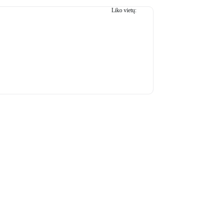
Liko vietų:
45