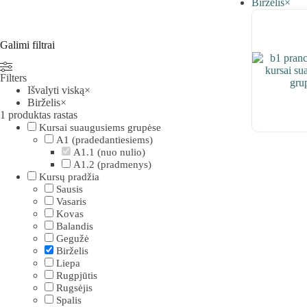
Birželis
×
Galimi filtrai
Filters
Išvalyti viską
×
Birželis
×
1
produktas rastas
Kursai suaugusiems grupėse
A1 (pradedantiesiems)
A1.1 (nuo nulio)
A1.2 (pradmenys)
Kursų pradžia
Sausis
Vasaris
Kovas
Balandis
Gegužė
Birželis
Liepa
Rugpjūtis
Rugsėjis
Spalis