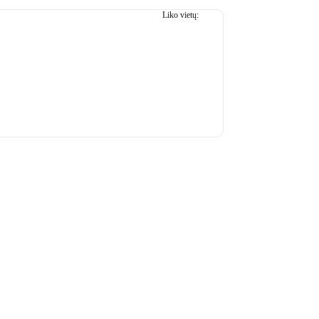
Liko vietų:
45