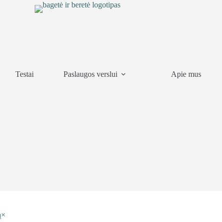
Testai
Paslaugos verslui
Apie mus
ą
×