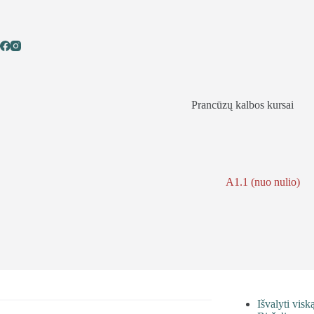
Skip
to
content
Prancūzų kalbos kursai
A1.1 (nuo nulio)
Išvalyti visk