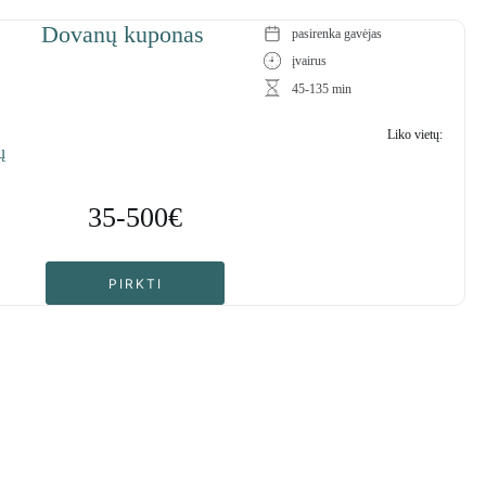
Dovanų kuponas
pasirenka gavėjas
įvairus
45-135 min
Liko vietų:
94
35-500€
PIRKTI