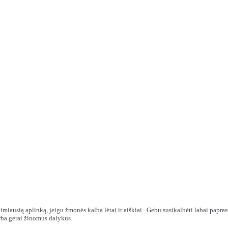
miausią aplinką, jeigu žmonės kalba lėtai ir aiškiai. Gebu susikalbėti labai paprasta
arba gerai žinomus dalykus.