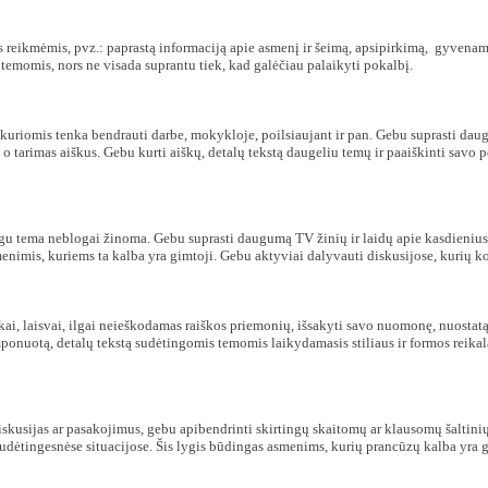
s reikmėmis, pvz.: paprastą informaciją apie asmenį ir šeimą, apsipirkimą, gyvenamą
temomis, nors ne visada suprantu tiek, kad galėčiau palaikyti pokalbį.
riomis tenka bendrauti darbe, mokykloje, poilsiaujant ir pan. Gebu suprasti daugel
 tarimas aiškus. Gebu kurti aiškų, detalų tekstą daugeliu temų ir paaiškinti savo p
jeigu tema neblogai žinoma. Gebu suprasti daugumą TV žinių ir laidų apie kasdieni
menimis, kuriems ta kalba yra gimtoji. Gebu aktyviai dalyvauti diskusijose, kurių ko
kai, laisvai, ilgai neieškodamas raiškos priemonių, išsakyti savo nuomonę, nuostatą
komponuotą, detalų tekstą sudėtingomis temomis laikydamasis stiliaus ir formos rei
iskusijas ar pasakojimus, gebu apibendrinti skirtingų skaitomų ar klausomų šaltinių 
sudėtingesnėse situacijose. Šis lygis būdingas asmenims, kurių prancūzų kalba yra 