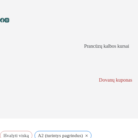
Skip
to
content
Prancūzų kalbos kursai
Dovanų kuponas
×
Išvalyti viską
A2 (turintys pagrindus)