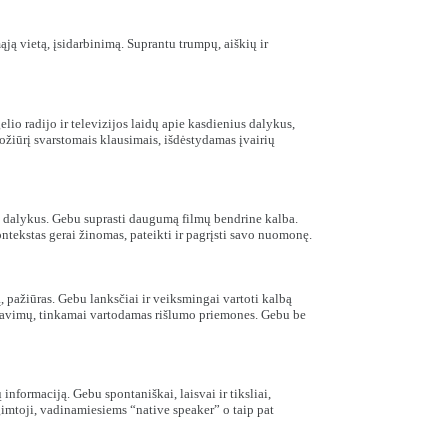
ją vietą, įsidarbinimą. Suprantu trumpų, aiškių ir
io radijo ir televizijos laidų apie kasdienius dalykus,
ožiūrį svarstomais klausimais, išdėstydamas įvairių
us dalykus. Gebu suprasti daugumą filmų bendrine kalba.
ntekstas gerai žinomas, pateikti ir pagrįsti savo nuomonę.
, pažiūras. Gebu lanksčiai ir veiksmingai vartoti kalbą
kalavimų, tinkamai vartodamas rišlumo priemones. Gebu be
informaciją. Gebu spontaniškai, laisvai ir tiksliai,
gimtoji, vadinamiesiems “native speaker” o taip pat