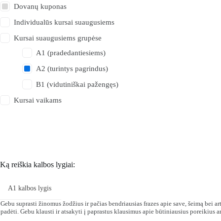
Dovanų kuponas
Individualūs kursai suaugusiems
Kursai suaugusiems grupėse
A1 (pradedantiesiems)
A2 (turintys pagrindus)
B1 (vidutiniškai pažengęs)
Kursai vaikams
Ką reiškia kalbos lygiai:
A1 kalbos lygis
Gebu suprasti žinomus žodžius ir pačias bendriausias frazes apie save, šeimą bei arti
padėti. Gebu klausti ir atsakyti į paprastus klausimus apie būtiniausius poreikius 