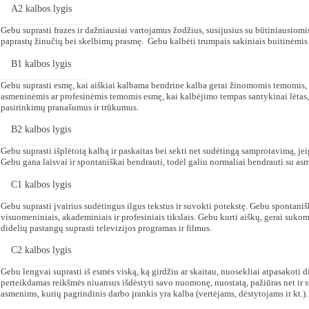
A2 kalbos lygis
Gebu suprasti frazes ir dažniausiai vartojamus žodžius, susijusius su būtiniausiomi
paprastų žinučių bei skelbimų prasmę. Gebu kalbėti trumpais sakiniais buitinėmis 
B1 kalbos lygis
Gebu suprasti esmę, kai aiškiai kalbama bendrine kalba gerai žinomomis temomis, ku
asmeninėmis ar profesinėmis temomis esmę, kai kalbėjimo tempas santykinai lėtas, o
pasirinkimų pranašumus ir trūkumus.
B2 kalbos lygis
Gebu suprasti išplėtotą kalbą ir paskaitas bei sekti net sudėtingą samprotavimą, 
Gebu gana laisvai ir spontaniškai bendrauti, todėl galiu normaliai bendrauti su as
C1 kalbos lygis
Gebu suprasti įvairius sudėtingus ilgus tekstus ir suvokti potekstę. Gebu spontaniš
visuomeniniais, akademiniais ir profesiniais tikslais. Gebu kurti aiškų, gerai su
didelių pastangų suprasti televizijos programas ir filmus.
C2 kalbos lygis
Gebu lengvai suprasti iš esmės viską, ką girdžiu ar skaitau, nuosekliai atpasakoti d
perteikdamas reikšmės niuansus išdėstyti savo nuomonę, nuostatą, pažiūras net ir 
asmenims, kurių pagrindinis darbo įrankis yra kalba (vertėjams, dėstytojams ir kt.).