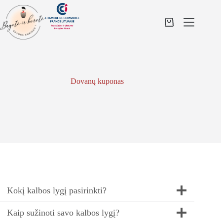
Skip
to
content
Shopping
cart
Dovanų kuponas
Kokį kalbos lygį pasirinkti?
Kaip sužinoti savo kalbos lygį?