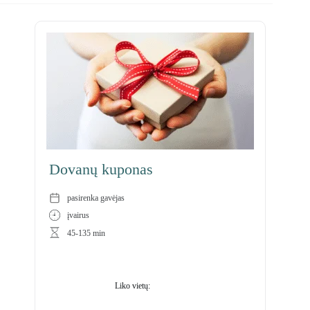
Dovanų kuponas
pasirenka gavėjas
įvairus
45-135 min
94
Liko vietų: