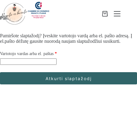
Skip
to
content
Shopping
Paskyra
cart
Pamiršote slaptažodį? Įveskite vartotojo vardą arba el. pašto adresą. Į
el.pašto dėžutę gausite nuorodą naujam slaptažodžiui susikurti.
Privalomas
Vartotojo vardas arba el. paštas
*
Atkurti slaptažodį