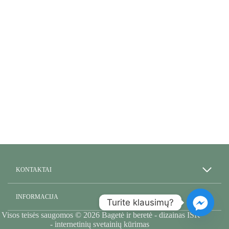
KONTAKTAI
INFORMACIJA
Turite klausimų?
Visos teisės saugomos © 2026 Bagetė ir beretė - dizainas
ISK
- internetinių svetainių kūrimas